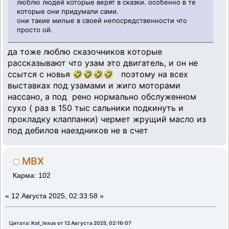
люблю людей которые верят в сказки. особенно в те
которые они придумали сами.
они такие милые в своей непосредственности что
просто ой.
да тоже люблю сказочников которые
рассказывают что узам это двигатель, и он не
ссытся с новья 🤣🤣🤣🤣 поэтому на всех
выставках под узамами и жиго моторами
нассано, а под рено нормально обслуженном
сухо ( раз в 150 тыс сальники подкинуть и
прокладку клаппанки) чермет жрущий масло из
под дебилов наездников не в счет
MBX
Карма: 102
«
12 Августа 2025, 02:33:58 »
Цитата: Kot_lexus от 12 Августа 2025, 02:16:07