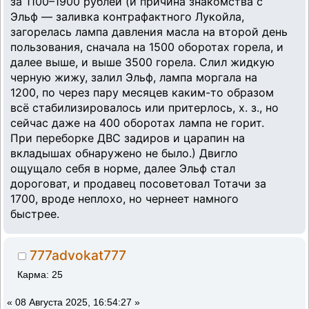
за 1100–1900 рублей (и причина знакомства с
Эльф — заливка контрафактного Лукойла,
загорелась лампа давления масла на второй день
пользования, сначала на 1500 оборотах горела, и
далее выше, и выше 3500 горела. Слил жидкую
черную жижу, залил Эльф, лампа моргала на
1200, по через пару месяцев каким-то образом
всё стабилизировалось или притерлось, х. з., но
сейчас даже на 400 оборотах лампа не горит.
При переборке ДВС задиров и царапин на
вкладышах обнаружено не было.) Двигло
ощущало себя в норме, далее Эльф стал
дороговат, и продавец посоветовал Тотачи за
1700, вроде неплохо, но чернеет намного
быстрее.
777advokat777
Карма: 25
«
08 Августа 2025, 16:54:27 »