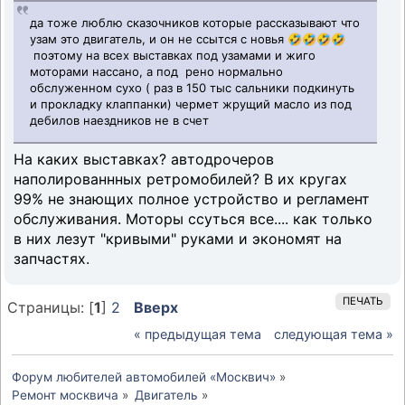
да тоже люблю сказочников которые рассказывают что
узам это двигатель, и он не ссытся с новья 🤣🤣🤣🤣
поэтому на всех выставках под узамами и жиго
моторами нассано, а под рено нормально
обслуженном сухо ( раз в 150 тыс сальники подкинуть
и прокладку клаппанки) чермет жрущий масло из под
дебилов наездников не в счет
На каких выставках? автодрочеров
наполированнных ретромобилей? В их кругах
99% не знающих полное устройство и регламент
обслуживания. Моторы ссуться все.... как только
в них лезут "кривыми" руками и экономят на
запчастях.
ПЕЧАТЬ
Страницы: [
1
]
2
Вверх
« предыдущая тема
следующая тема »
Форум любителей автомобилей «Москвич»
»
Ремонт москвича
»
Двигатель
»