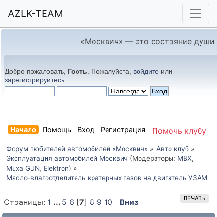
AZLK-TEAM
«Москвич» — это состояние души
Добро пожаловать,
Гость
. Пожалуйста,
войдите
или
зарегистрируйтесь
.
Начало
Помощь
Вход
Регистрация
Помочь клубу
Форум любителей автомобилей «Москвич»
»
Авто клуб
»
Эксплуатация автомобилей Москвич
(Модераторы:
MBX
,
Muxa GUN
,
Elektron
) »
Масло-влагоотделитель кратерных газов на двигатель УЗАМ
ПЕЧАТЬ
Страницы:
1
...
5
6
[
7
]
8
9
10
Вниз