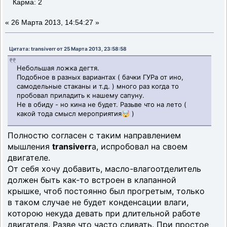
Карма: 2
«
26 Марта 2013, 14:54:27 »
Цитата: transiverr от 25 Марта 2013, 23:58:58
Небольшая ложка дегтя.
Подобное в разных вариантах ( бачки ГУРа от ино,
самодельные стаканы и т.д. ) много раз когда то
пробовал приладить к нашему сапуну.
Не в обиду - но кина не будет. Разьве что на лето (
какой тода смысл мероприятия🤯 )
Полностю согласен с таким направлением
мышления
transiverr
а, испробовал на своем
двигателе.
От себя хочу добавить, масло-влагоотделитель
должен быть как-то встроен в клапанной
крышке, чтоб постоянно был прогретым, только
в таком случае не будет конденсации влаги,
которою некуда девать при длительной работе
двигателя. Разве что часто сливать. При простое