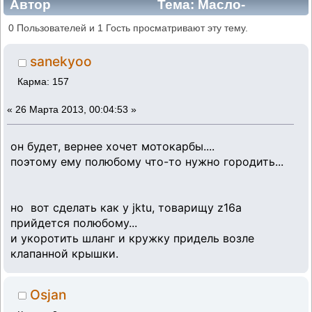
Автор
Тема: Масло-
влагоотделитель кратерных газов на
0 Пользователей и 1 Гость просматривают эту тему.
двигатель УЗАМ (Прочитано 39873 раз)
sanekyoo
Карма: 157
«
26 Марта 2013, 00:04:53 »
он будет, вернее хочет мотокарбы....
поэтому ему полюбому что-то нужно городить...
но вот сделать как у jktu, товарищу z16a
прийдется полюбому...
и укоротить шланг и кружку придель возле
клапанной крышки.
Osjan