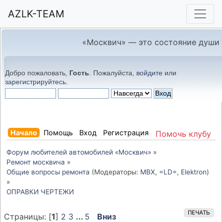
AZLK-TEAM
«Москвич» — это состояние души
Добро пожаловать,
Гость
. Пожалуйста,
войдите
или
зарегистрируйтесь
.
Начало
Помощь
Вход
Регистрация
Помочь клубу
Форум любителей автомобилей «Москвич»
»
Ремонт москвича
»
Общие вопросы ремонта
(Модераторы:
MBX
,
=LD=
,
Elektron
)
»
ОПРАВКИ ЧЕРТЕЖИ
ПЕЧАТЬ
Страницы: [
1
]
2
3
...
5
Вниз