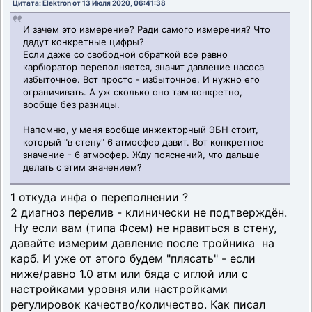
Цитата: Elektron от 13 Июля 2020, 06:41:38
И зачем это измерение? Ради самого измерения? Что
дадут конкретные цифры?
Если даже со свободной обраткой все равно
карбюратор переполняется, значит давление насоса
избыточное. Вот просто - избыточное. И нужно его
ограничивать. А уж сколько оно там конкретно,
вообще без разницы.
Напомню, у меня вообще инжекторный ЭБН стоит,
который "в стену" 6 атмосфер давит. Вот конкретное
значение - 6 атмосфер. Жду пояснений, что дальше
делать с этим значением?
1 откуда инфа о переполнении ?
2 диагноз перелив - клинически не подтверждён.
Ну если вам (типа Фсем) не нравиться в стену,
давайте измерим давление после тройника на
карб. И уже от этого будем "плясать" - если
ниже/равно 1.0 атм или бяда с иглой или с
настройками уровня или настройками
регулировок качество/количество. Как писал