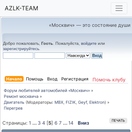
AZLK-TEAM
«Москвич» — это состояние души
Добро пожаловать,
Гость
. Пожалуйста,
войдите
или
зарегистрируйтесь
.
Начало
Помощь
Вход
Регистрация
Помочь клубу
Форум любителей автомобилей «Москвич»
»
Ремонт москвича
»
Двигатель
(Модераторы:
MBX
,
FIZIK
,
Geyf
,
Elektron
) »
Перегрев
ПЕЧАТЬ
Страницы:
1
...
3
4
[
5
]
6
7
...
14
Вниз