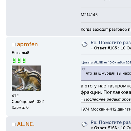
M214145
Когда заходит разговор п
Re: Помогите ра
aprofen
«
Ответ #165 :
10 Ок
Бывалый
Цитата: AL.NE. от 10 Октября 202
что за шмурдяк вы нахо
а это у нас газпромн
фракции. Поплавкова
412
«
Последнее редактирова
Сообщений: 332
Карма: 0
1974 Москвич-412 двигат
Re: Помогите ра
AL.NE.
«
Ответ #166 :
10 Ок