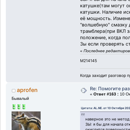
катушке(там могут о
катушки. Наличие ис
её мощность. Измене
"волшебную" смазку 
трамблера(при ВКЛ з
положение, когда по
Зы если проверять с
«
Последнее редактирова
M214145
Когда заходит разговор п
Re: Помогите ра
aprofen
«
Ответ #163 :
10 Ок
Бывалый
Цитата: AL.NE. от 10 Октября 202
наверное это не метод 
ЗЫ: я бы для начала от
окислится поверхности