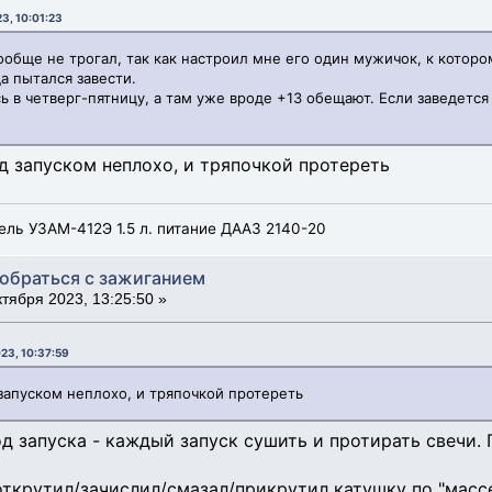
3, 10:01:23
ообще не трогал, так как настроил мне его один мужичок, к которо
да пытался завести.
ь в четверг-пятницу, а там уже вроде +13 обещают. Если заведется 
д запуском неплохо, и тряпочкой протереть
ель УЗАМ-412Э 1.5 л. питание ДААЗ 2140-20
зобраться с зажиганием
тября 2023, 13:25:50 »
23, 10:37:59
запуском неплохо, и тряпочкой протереть
од запуска - каждый запуск сушить и протирать свечи. 
открутил/зачислил/смазал/прикрутил катушку по "массе