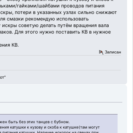
ильками/гайками/шайбами проводов питания
искры, потери в указанных узлах сильно снижают
для смазки рекомендую использовать
у искры советую делать путём вращения вала
аков. Для этого нужно поставить КВ в нужное
ения КВ.
Записан
ют"
жен быть без этих танцев с бубном.
ения катушки к кузову и скоба к катушке(там могут
питания катушки. Наличие искорок на свечах при