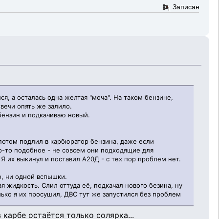
Записан
я, а осталась одна желтая "моча". На таком бензине,
свечи опять же залило.
бензин и подкачиваю новый.
 потом подлил в карбюратор бензина, даже если
то-то подобное - не совсем они подходящие для
Я их выкинул и поставил А20Д - с тех пор проблем нет.
о, ни одной вспышки.
я жидкость. Слил оттуда её, подкачал нового безина, ну
олько я их просушил, ДВС тут же запустился без проблем
 карбе остаётся только солярка...