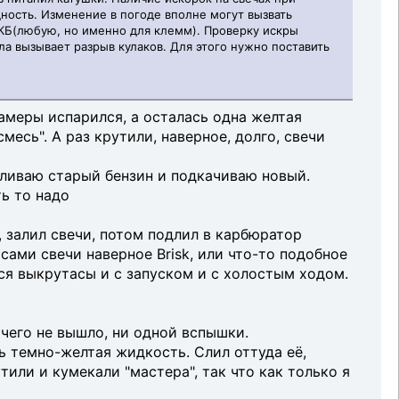
щность. Изменение в погоде вполне могут вызвать
КБ(любую, но именно для клемм). Проверку искры
ла вызывает разрыв кулаков. Для этого нужно поставить
камеры испарился, а осталась одна желтая
смесь". А раз крутили, наверное, долго, свечи
сливаю старый бензин и подкачиваю новый.
ть то надо
 залил свечи, потом подлил в карбюратор
сами свечи наверное Brisk, или что-то подобное
ся выкрутасы и с запуском и с холостым ходом.
ичего не вышло, ни одной вспышки.
сь темно-желтая жидкость. Слил оттуда её,
тили и кумекали "мастера", так что как только я