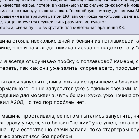
ь качества искры, потери в указанных узлах сильно снижают её мо
смазки рекомендую использовать "волшебную" смазку для клемм А
вращения вала трамблера(при ВКЛ замке) когда некоторый сдвиг ва
, когда получится осуществить размыкание кулаков.
ртером, свечи лучше выкрутить для облегчения вращения КВ.
ашина стояла несколько дней и бензин из поплавковой 
зине, еще и на холоде, никакая искра не подожгет эту "
и я всегда откручиваю пробку с поплавковой камеры, 
тереть, так как они уже залиты скорее всего, просуши
пытался запустить двигатель на испарившемся бензине,
ормального, он не запустится уже с такими свечами. И 
ходящие для москвича, чуть бензин хуже, уже начинают
вил А20Д - с тех пор проблем нет.
й машина простаивала, её потом пытались запустить, н
, сразу увидел, что бензин "легкий" уже ушел, остала
на, ну и естественно свечи залили, пока стартером кру
т же запустился без проблем