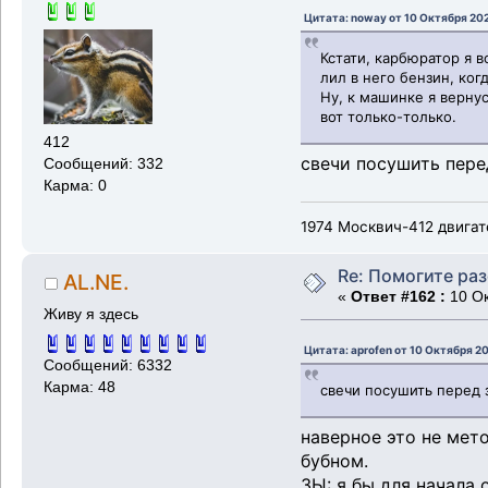
Цитата: noway от 10 Октября 202
Кстати, карбюратор я в
лил в него бензин, ког
Ну, к машинке я вернус
вот только-только.
412
свечи посушить пере
Сообщений: 332
Карма: 0
1974 Москвич-412 двигат
Re: Помогите ра
AL.NE.
«
Ответ #162 :
10 Ок
Живу я здесь
Цитата: aprofen от 10 Октября 20
Сообщений: 6332
Карма: 48
свечи посушить перед 
наверное это не мет
бубном.
ЗЫ: я бы для начала 