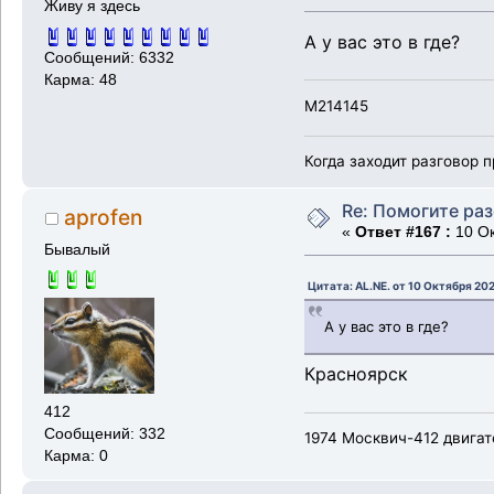
Живу я здесь
А у вас это в где?
Сообщений: 6332
Карма: 48
M214145
Когда заходит разговор п
Re: Помогите ра
aprofen
«
Ответ #167 :
10 Ок
Бывалый
Цитата: AL.NE. от 10 Октября 202
А у вас это в где?
Красноярск
412
Сообщений: 332
1974 Москвич-412 двигат
Карма: 0