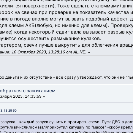
кислится поверхности). Тоже сделать с клеммами/шп
корок на свечах при проверке не показатель качества 
ние в погоде вполне могут вызвать подобный дефект, 
для клемм АКБ(любую, но именно для клемм). Проверк
амке) когда некоторый сдвиг вала вызывает разрыв кул
лучится осуществить размыкание кулаков.
тартером, свечи лучше выкрутить для облегчения вращ
ние: 10 Октября 2023, 13:28:16 от AL.NE.
»
ро деньги и их отсутствие - все сразу утверждают, что они не "пь
зобраться с зажиганием
тября 2023, 14:33:59 »
3, 13:25:50
запуска - каждый запуск сушить и протирать свечи. Пуск ДВС-а дол
крутил/зачислил/смазал/прикрутил катушку по "массе" -скобу крепл
). Тоже сделать с клеммами/шпильками/гайками/шайбами проводов 