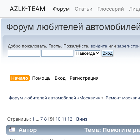
AZLK-TEAM
Форум
Статьи
Глоссарий
Лиц
Форум любителей автомобилей
Добро пожаловать,
Гость
. Пожалуйста,
войдите
или
зарегистри
Начало
Помощь
Вход
Регистрация
Форум любителей автомобилей «Москвич»
»
Ремонт москвич
Страницы:
1
...
7
8
[
9
]
10
11
12
Вниз
Автор
Тема: Помогите ра