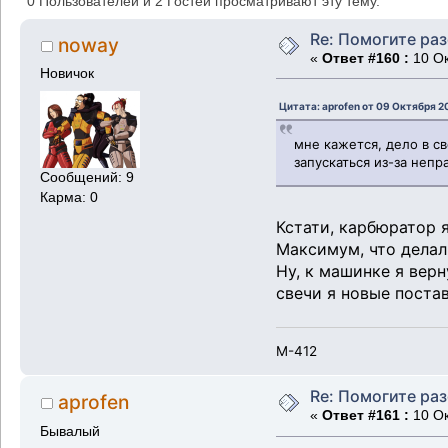
0 Пользователей и 2 Гостей просматривают эту тему.
Re: Помогите ра
noway
«
Ответ #160 :
10 Ок
Новичок
Цитата: aprofen от 09 Октября 2
мне кажется, дело в с
запускаться из-за неп
Сообщений: 9
Карма: 0
Кстати, карбюратор я
Максимум, что делал 
Ну, к машинке я верн
свечи я новые поста
M-412
Re: Помогите ра
aprofen
«
Ответ #161 :
10 Ок
Бывалый