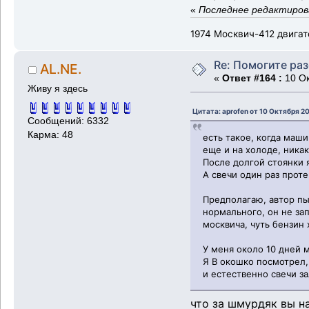
«
Последнее редактирова
1974 Москвич-412 двигат
Re: Помогите ра
AL.NE.
«
Ответ #164 :
10 Ок
Живу я здесь
Цитата: aprofen от 10 Октября 2
Сообщений: 6332
Карма: 48
есть такое, когда маши
еще и на холоде, никак
После долгой стоянки 
А свечи один раз проте
Предполагаю, автор пы
нормального, он не за
москвича, чуть бензин
У меня около 10 дней 
Я В окошко посмотрел, 
и естественно свечи за
что за шмурдяк вы на