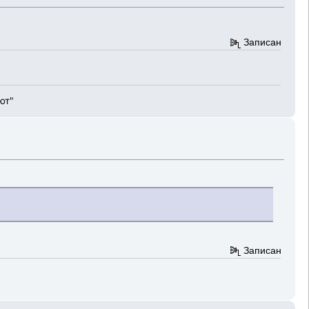
Записан
ют"
Записан