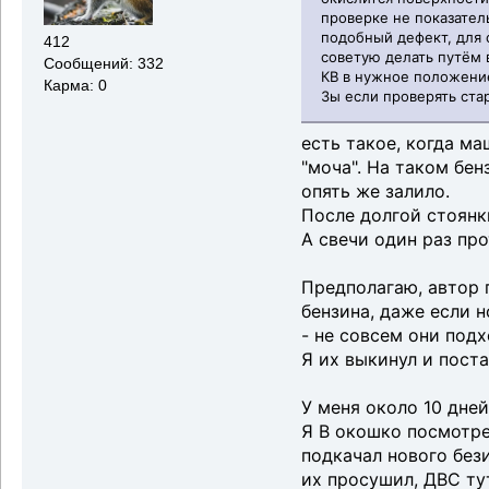
проверке не показател
подобный дефект, для 
412
советую делать путём 
Сообщений: 332
КВ в нужное положение
Карма: 0
Зы если проверять ста
есть такое, когда м
"моча". На таком бен
опять же залило.
После долгой стоянк
А свечи один раз про
Предполагаю, автор 
бензина, даже если н
- не совсем они под
Я их выкинул и поста
У меня около 10 дне
Я В окошко посмотрел
подкачал нового бези
их просушил, ДВС ту