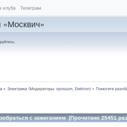
а клуба
Телеграм
 «Москвич»
руйтесь
.
а
»
Электрика
(Модераторы:
opossum
,
Elektron
) »
Помогите разоб
зобраться с зажиганием (Прочитано 25451 раз