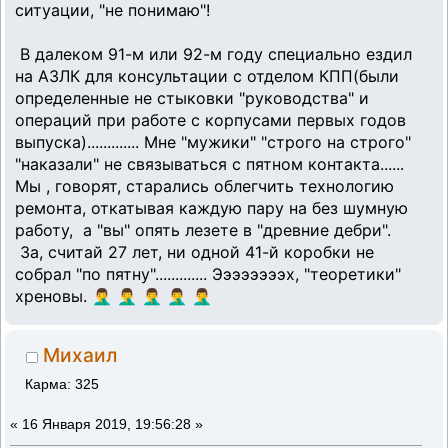
ситуации, "не понимаю"!
В далеком 91-м или 92-м году специально ездил
на АЗЛК для консультации с отделом КПП(были
определенные не стыковки "руководства" и
операций при работе с корпусами первых годов
выпуска)............. Мне "мужики" "строго на строго"
"наказали" не связываться с пятном контакта......
Мы , говорят, старались облегчить технологию
ремонта, откатывая каждую пару на без шумную
работу, а "вы" опять лезете в "древние дебри".
За, считай 27 лет, ни одной 41-й коробки не
собрал "по пятну"............. Ээээээээх, "теоретики"
хреновы. 🤦‍♂️ 🤦‍♂️ 🤦‍♂️ 🤦‍♂️ 🤦‍♂️
Михаил
Карма: 325
«
16 Января 2019, 19:56:28 »