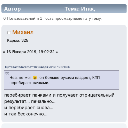
Автор
Тема: Итак,
перебираем коробку? (Прочитано 324201
0 Пользователей и 1 Гость просматривают эту тему.
раз)
Михаил
Карма: 325
«
16 Января 2019, 19:02:32 »
Цитата: fedorefr от 16 Января 2019, 19:01:34
Неа, не мог 😉 он больше руками владеет, КПП
перебирает пачками.
перебирает пачками и получает отрицательный
результат... печально...
и перебирает снова...
и так бесконечно...