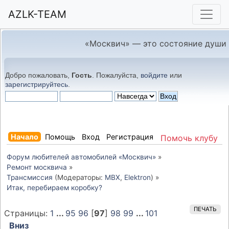
AZLK-TEAM
«Москвич» — это состояние души
Добро пожаловать,
Гость
. Пожалуйста,
войдите
или
зарегистрируйтесь
.
Начало
Помощь
Вход
Регистрация
Помочь клубу
Форум любителей автомобилей «Москвич»
»
Ремонт москвича
»
Трансмиссия
(Модераторы:
MBX
,
Elektron
) »
Итак, перебираем коробку?
ПЕЧАТЬ
Страницы:
1
...
95
96
[
97
]
98
99
...
101
Вниз