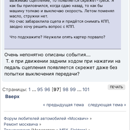
выжимаю сцепление, то появляется скрежет-треск. Я
как бы приловчился, когда сдаю назад, то как бы
машину толкаю и выключаю скорость. Летом поменял
масло, стружки нет.
Но счас забарахлила сцепа и придётся снимать КПП,
заодно хочу решить вопрос с КПП.
Что подскажите? Неужели опять картер порвало?
Очень непонятно описаны события....
Т. е при движении задним ходом при нажатии на
педаль сцепления появляется скрежет даже без
попытки выключения передачи?
ПЕЧАТЬ
Страницы:
1
...
95
96
[
97
]
98
99
...
101
Вверх
« предыдущая тема
следующая тема »
Форум любителей автомобилей «Москвич»
»
Ремонт москвича
»