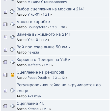
Автор
Михаил Станиславович
Выбор сцепления на москвич 2141
Автор
Yrko-01
«
1
2
3
»
масло в коробке
Автор
BountyAdler
«
1
2
3
...
36
»
Замена выжимного на 2141
Автор
Yrko-01
«
1
2
»
Вой при езде выше 50 км ч
Автор
nelepiu
Корзина с Приоры на УзЯм
Автор
Mefesto
«
1
2
3
»
Сцепление на реногор!!!
Автор
PeaseDeath
«
1
2
3
...
12
»
Регулировочная гайка не вкручивается до
конца
Автор
AZLK197
Сцепление 41.
Автор
Котлас
«
1
2
3
»