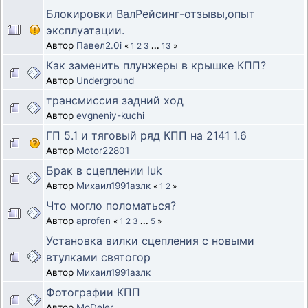
Блокировки ВалРейсинг-отзывы,опыт
эксплуатации.
Автор
Павел2.0i
«
1
2
3
...
13
»
Как заменить плунжеры в крышке КПП?
Автор
Underground
трансмиссия задний ход
Автор
evgneniy-kuchi
ГП 5.1 и тяговый ряд КПП на 2141 1.6
Автор
Motor22801
Брак в сцеплении luk
Автор
Михаил1991азлк
«
1
2
»
Что могло поломаться?
Автор
aprofen
«
1
2
3
...
5
»
Установка вилки сцепления с новыми
втулками святогор
Автор
Михаил1991азлк
Фотографии КПП
Автор
MoDeler