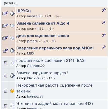
раздел.
ШРУСы
Автор
mensn58
«
1
2
3
...
14
»
Замена сальника от А до Я
Автор cron
«
1
2
3
...
13
»
диск для сцепления валео
Автор
jamasu
«
1
2
3
...
9
»
Сверление первичного вала под М10х1
Автор
MBX
подшипником сцепления 2141 (ВАЗ)
Автор
Даниэль22
Замена наружного шруса !
Автор
BlackRaven
«
1
2
»
Некорректная работа сцепления после
замены
Автор
bohnewav
Что лить в задний мост на раннем 412?
Автор
bohnewav