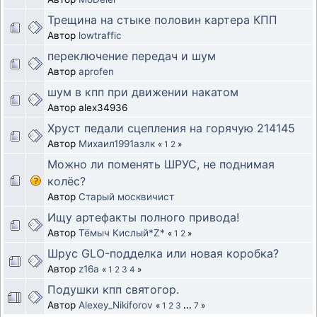
Трещина на стыке половин картера КПП
Автор
lowtraffic
переключение передач и шум
Автор
aprofen
шум в кпп при движении накатом
Автор alex34936
Хруст педали сцепления на горячую 214145
Автор
Михаил1991азлк
«
1
2
»
Можно ли поменять ШРУС, не поднимая
колёс?
Автор
Старый москвичист
Ищу артефакты полного привода!
Автор
Тёмыч Кислый*Z*
«
1
2
»
Шрус GLO-подделка или новая коробка?
Автор
z16a
«
1
2
3
4
»
Подушки кпп святогор.
Автор
Alexey_Nikiforov
«
1
2
3
...
7
»