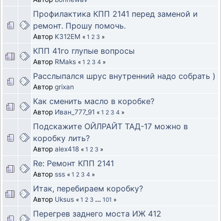
Профилактика КПП 2141 перед заменой и
ремонт. Прошу помочь.
Автор
K312EM
«
1
2
3
»
КПП 41го глупые вопросы
Автор
RMaks
«
1
2
3
4
»
Расслыпался шрус внутренний надо собрать )
Автор
grixan
Как сменить масло в коробке?
Автор
Иван_777_91
«
1
2
3
4
»
Подскажите ОЙЛРАЙТ ТАД-17 можно в
коробку лить?
Автор
alex418
«
1
2
3
»
Re: Ремонт КПП 2141
Автор
sss
«
1
2
3
4
»
Итак, перебираем коробку?
Автор
Uksus
«
1
2
3
...
101
»
Перегрев заднего моста ИЖ 412