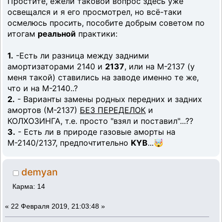
Простите, ежели таковой вопрос здесь уже
освещался и я его просмотрел, но всё-таки
осмелюсь просить, пособите добрым советом по
итогам
реальной
практики:
1.
-Есть ли разница между задними
амортизаторами 2140 и
2137
, или на М-2137 (у
меня такой) ставились на заводе именно те же,
что и на М-2140..?
2.
- Варианты замены родных передних и задних
амортов (М-2137)
БЕЗ ПЕРЕДЕЛОК
и
КОЛХОЗИНГА, т.е. просто "взял и поставил"...??
3.
- Есть ли в природе газовые аморты на
М-2140/2137, предпочтительно
KYB
...🤯
demyan
Карма: 14
«
22 Февраля 2019, 21:03:48 »