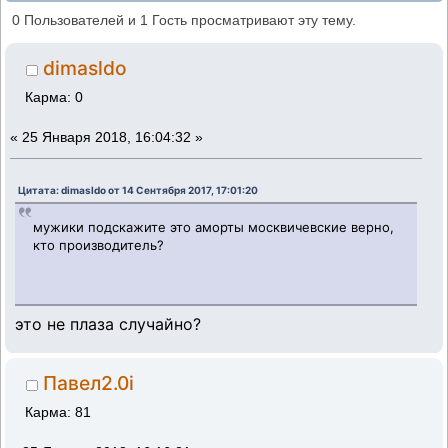
подходят амортизаторы как задние так и
0 Пользователей и 1 Гость просматривают эту тему.
передние (Прочитано 139568 раз)
dimasldo
Карма: 0
«
25 Января 2018, 16:04:32 »
Цитата: dimasldo от 14 Сентября 2017, 17:01:20
мужики подскажите это аморты москвичевские верно,
кто производитель?
это не плаза случайно?
Павел2.0i
Карма: 81