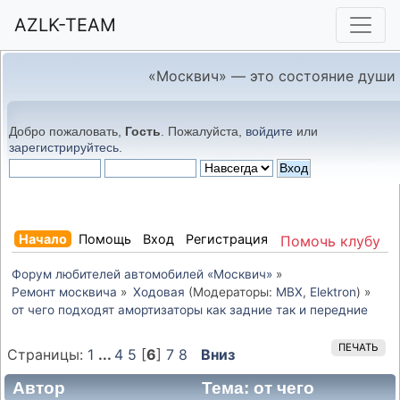
AZLK-TEAM
«Москвич» — это состояние души
Добро пожаловать,
Гость
. Пожалуйста,
войдите
или
зарегистрируйтесь
.
Начало
Помощь
Вход
Регистрация
Помочь клубу
Форум любителей автомобилей «Москвич»
»
Ремонт москвича
»
Ходовая
(Модераторы:
MBX
,
Elektron
) »
от чего подходят амортизаторы как задние так и передние
ПЕЧАТЬ
Страницы:
1
...
4
5
[
6
]
7
8
Вниз
Автор
Тема: от чего