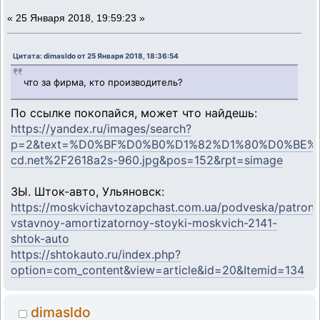
«
25 Января 2018, 19:59:23 »
Цитата: dimasldo от 25 Января 2018, 18:36:54
что за фирма, кто производитель?
По ссылке покопайся, может что найдешь:
https://yandex.ru/images/search?
p=2&text=%D0%BF%D0%B0%D1%82%D1%80%D0%BE%
cd.net%2F2618a2s-960.jpg&pos=152&rpt=simage
ЗЫ. Шток-авто, Ульяновск:
https://moskvichavtozapchast.com.ua/podveska/patron-
vstavnoy-amortizatornoy-stoyki-moskvich-2141-
shtok-auto
https://shtokauto.ru/index.php?
option=com_content&view=article&id=20&Itemid=134
dimasldo