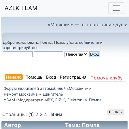
AZLK-TEAM
«Москвич» — это состояние души
Добро пожаловать,
Гость
. Пожалуйста,
войдите
или
зарегистрируйтесь
.
Начало
Помощь
Вход
Регистрация
Помочь клубу
Форум любителей автомобилей «Москвич»
»
Ремонт москвича
»
Двигатель
»
УЗАМ
(Модераторы:
MBX
,
FIZIK
,
Elektron
) »
Помпа
ПЕЧАТЬ
Страницы: [
1
]
2
3
4
Вниз
Автор
Тема: Помпа