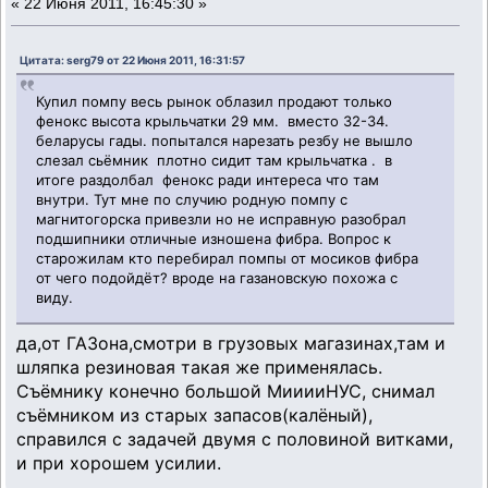
«
22 Июня 2011, 16:45:30 »
Цитата: serg79 от 22 Июня 2011, 16:31:57
Купил помпу весь рынок облазил продают только
фенокс высота крыльчатки 29 мм. вместо 32-34.
беларусы гады. попытался нарезать резбу не вышло
слезал сьёмник плотно сидит там крыльчатка . в
итоге раздолбал фенокс ради интереса что там
внутри. Тут мне по случию родную помпу с
магнитогорска привезли но не исправную разобрал
подшипники отличные изношена фибра. Вопрос к
старожилам кто перебирал помпы от мосиков фибра
от чего подойдёт? вроде на газановскую похожа с
виду.
да,от ГАЗона,смотри в грузовых магазинах,там и
шляпка резиновая такая же применялась.
Съёмнику конечно большой МииииНУС, снимал
съёмником из старых запасов(калёный),
справился с задачей двумя с половиной витками,
и при хорошем усилии.