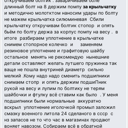
откручиваем болтик . заваричиваем боле
длинный болт на 8 держим помпу
за крыльчатку
и методично молотктом наносим удары по болту
не мажем крыльчатка силюминевая Сбили
крыльчатку откручивам болтик стопор
и опять
бьём по болту держа за корпус помпу на весу . в
итоге
разбираем уплотнение в крыльчатке
снимем стопорное колечко
и
заменяем
резиновое уплотнение и графитовую шайбу
остальное менять не рекомендую нынешние
детали оставляют желать лутшего пружинка так
ваще не пошла внутриней диаметр сильно
мелкий .Кому надо надо сменить подшипники
снимаем стопр
и опять держим подшиПник
рукой на весу и лупим по болтику не терям
шайбочки и фтулку всё ставим как было . У меня
подшипники были нормальные аккуратно
вскрыл уплотнение иголочкой промыл заложил
смазку военного литола 24 сделаного в ссср с
нз запасов не то что час в магазинах продают
воняет навозом. Собираем всё в обратной