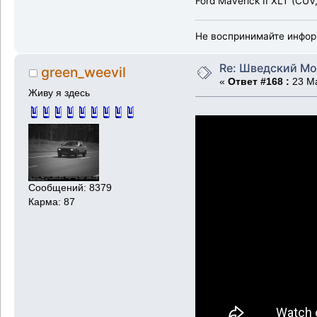
Ford Maverick II XLT (CUV
Не воспринимайте инфор
Re: Шведский Мо
green_weevil
«
Ответ #168 :
23 Ма
Живу я здесь
Сообщений: 8379
Карма: 87