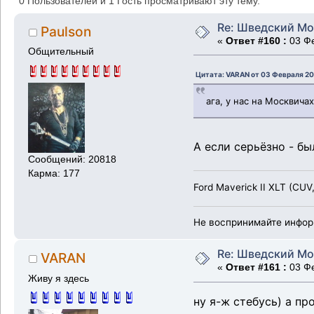
0 Пользователей и 1 Гость просматривают эту тему.
Re: Шведский Мо
Paulson
«
Ответ #160 :
03 Фе
Общительный
Цитата: VARAN от 03 Февраля 20
ага, у нас на Москвича
А если серьёзно - бы
Сообщений: 20818
Карма: 177
Ford Maverick II XLT (CUV
Не воспринимайте инфор
Re: Шведский Мо
VARAN
«
Ответ #161 :
03 Фе
Живу я здесь
ну я-ж стебусь) а п