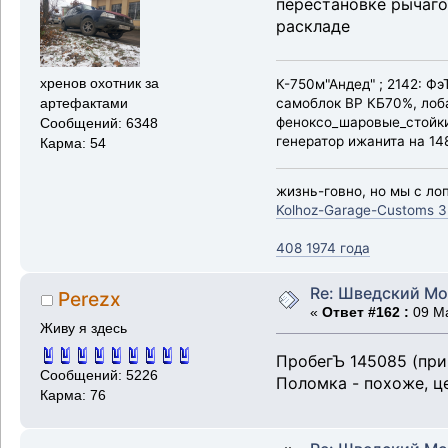
перестановке рычагов
раскладе
К-750м"Андед" ; 2142: Ф
хренов охотник за
самоблок ВР КБ70%, лоба
артефактами
феноксо_шаровые_стойки_
Сообщений: 6348
генератор ижанита на 148
Карма: 54
жизнь-говно, но мы с лоп
Kolhoz-Garage-Customs 3
408 1974 года
Re: Шведский Мо
Perezx
«
Ответ #162 :
09 Ма
Живу я здесь
ПробегЪ 145085 (при
Сообщений: 5226
Поломка - похоже, ц
Карма: 76