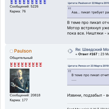
Цитата: Paulson от 22 Марта 2019
Сообщений: 5226
Карма: 76
Ааа... пикап требует р
В теме про пикап отч
Мотор встряхнул уже 
пока все. Ништяки -
Re: Шведский Мо
Paulson
«
Ответ #167 :
23 Ма
Общительный
Цитата: Perezx от 23 Марта 2019
В теме про пикап отчит
.....
Извини, подзабыл - в
Сообщений: 20818
Карма: 177