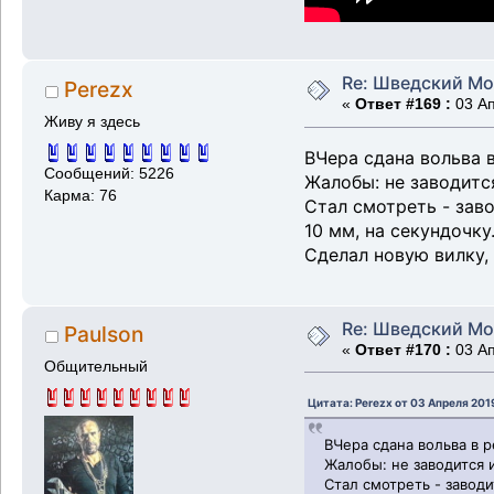
Re: Шведский Мо
Perezx
«
Ответ #169 :
03 Ап
Живу я здесь
ВЧера сдана вольва в
Сообщений: 5226
Жалобы: не заводится
Карма: 76
Стал смотреть - зав
10 мм, на секундочку
Сделал новую вилку, 
Re: Шведский Мо
Paulson
«
Ответ #170 :
03 Ап
Общительный
Цитата: Perezx от 03 Апреля 201
ВЧера сдана вольва в р
Жалобы: не заводится и
Стал смотреть - завод