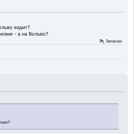
Вольво ездит?
изме - а на Вольво?
Записан
льво?