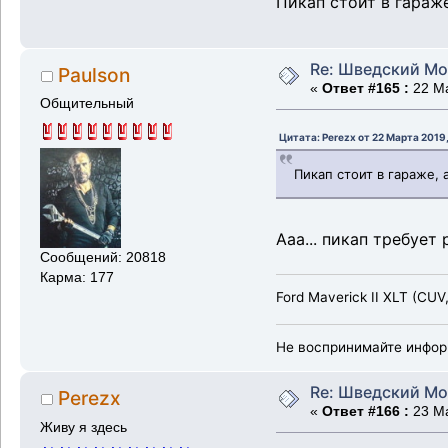
Пикап стоит в гараже
Re: Шведский Мо
Paulson
«
Ответ #165 :
22 Ма
Общительный
Цитата: Perezx от 22 Марта 2019,
Пикап стоит в гараже, 
Ааа... пикап требует
Сообщений: 20818
Карма: 177
Ford Maverick II XLT (CUV
Не воспринимайте инфор
Re: Шведский Мо
Perezx
«
Ответ #166 :
23 Ма
Живу я здесь