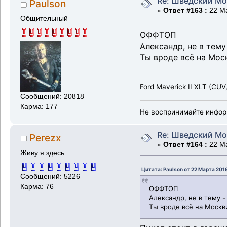
Re: Шведский Мо
Paulson
«
Ответ #163 :
22 Ма
Общительный
ОФФТОП
Александр, не в тему 
Ты вроде всё на Мос
Ford Maverick II XLT (CUV
Сообщений: 20818
Карма: 177
Не воспринимайте инфор
Re: Шведский Мо
Perezx
«
Ответ #164 :
22 Ма
Живу я здесь
Цитата: Paulson от 22 Марта 2019
Сообщений: 5226
Карма: 76
ОФФТОП
Александр, не в тему - 
Ты вроде всё на Москв