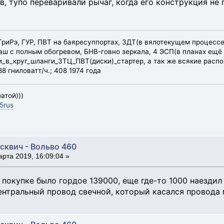
, тупо переваривали рычаг, когда его конструкция не 
эТриРэ, ГУР, ПВТ на баяресуппортах, ЗДТ(в вялотекущем процессе
ш с полным обогревом, БНВ-говно зеркала, 4 ЭСП(в планах ещё 
в_круг_шланги_ЗТЦ_ПВТ(диски)_стартер, а так же всякие распор
8 гниловатт/ч.; 408 1974 года
атой)))
5rus
сквич - Вольво 460
рта 2019, 16:09:04 »
 покупке было гордое 139000, еще где-то 1000 наездил
ентральный провод свечной, который касался провода 