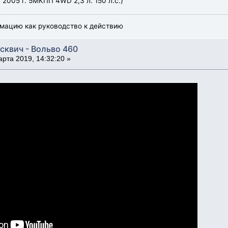
, 2005 г. 5МКПП 4WD 2,3 л. 150 л.с.)
мацию как руководство к действию
сквич - Вольво 460
рта 2019, 14:32:20 »