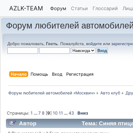
AZLK-TEAM
Форум
Статьи
Глоссарий
Лиц
Форум любителей автомобилей
Добро пожаловать,
Гость
. Пожалуйста,
войдите
или
зарегистри
Начало
Помощь
Вход
Регистрация
Форум любителей автомобилей «Москвич»
»
Авто клуб
»
Дру
Страницы:
1
...
7
8
[
9
]
10
11
...
43
Вниз
Автор
Тема: Синяя птица