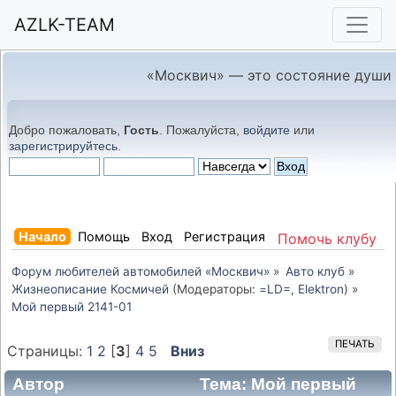
AZLK-TEAM
«Москвич» — это состояние души
Добро пожаловать,
Гость
. Пожалуйста,
войдите
или
зарегистрируйтесь
.
Начало
Помощь
Вход
Регистрация
Помочь клубу
Форум любителей автомобилей «Москвич»
»
Авто клуб
»
Жизнеописание Космичей
(Модераторы:
=LD=
,
Elektron
) »
Мой первый 2141-01
ПЕЧАТЬ
Страницы:
1
2
[
3
]
4
5
Вниз
Автор
Тема: Мой первый