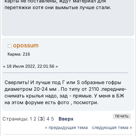
карты не поставлены, ждут материал для
перетяжки хотя они вымытые лучше стали.
opossum
Карма: 216
«
18 Июля 2022, 22:01:56 »
Сверлить! И лучше под Г или S образные гофры
диаметром 20-24 мм . По типу от 2110 .передние-
снимать крылья надо, зад - прямые. У меня в БЖ
на этом форуме есть фото , посмотри.
ПЕЧАТЬ
Страницы:
1
2
[
3
]
4
5
Вверх
« предыдущая тема
следующая тема »