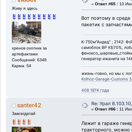
«
Ответ #65 :
10 Июн
Живу я здесь
Вот поэтому в среде 
пакетик с запчастями
К-750м"Андед" ; 2142: Ф
самоблок ВР КБ70%, лоба
хренов охотник за
феноксо_шаровые_стойки_
артефактами
генератор ижанита на 148
Сообщений: 6348
Карма: 54
жизнь-говно, но мы с лоп
Kolhoz-Garage-Customs 3
408 1974 года
Re: Урал 8.103.10
santer42
«
Ответ #66 :
11 Июн
Завсегдатай
Лежит в гараже гене
тракторного, можно в