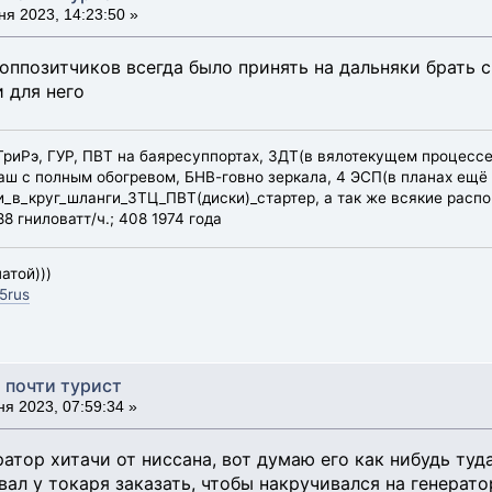
я 2023, 14:23:50 »
оппозитчиков всегда было принять на дальняки брать с
 для него
эТриРэ, ГУР, ПВТ на баяресуппортах, ЗДТ(в вялотекущем процессе
ш с полным обогревом, БНВ-говно зеркала, 4 ЭСП(в планах ещё 
в_круг_шланги_ЗТЦ_ПВТ(диски)_стартер, а так же всякие распор
8 гниловатт/ч.; 408 1974 года
атой)))
5rus
, почти турист
я 2023, 07:59:34 »
ратор хитачи от ниссана, вот думаю его как нибудь ту
ал у токаря заказать, чтобы накручивался на генерато