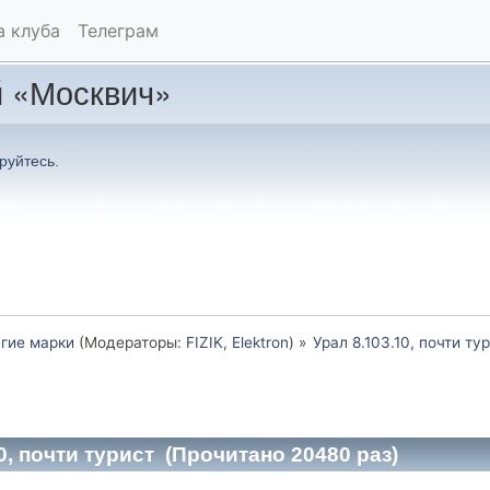
а клуба
Телеграм
 «Москвич»
руйтесь
.
гие марки
(Модераторы:
FIZIK
,
Elektron
) »
Урал 8.103.10, почти ту
0, почти турист (Прочитано 20480 раз)