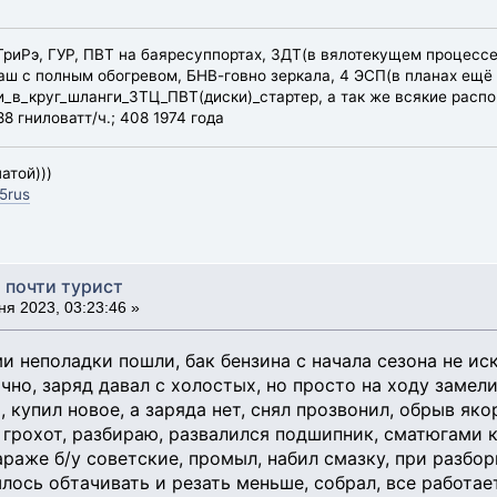
эТриРэ, ГУР, ПВТ на баяресуппортах, ЗДТ(в вялотекущем процессе
ш с полным обогревом, БНВ-говно зеркала, 4 ЭСП(в планах ещё 
в_круг_шланги_ЗТЦ_ПВТ(диски)_стартер, а так же всякие распор
8 гниловатт/ч.; 408 1974 года
атой)))
5rus
, почти турист
я 2023, 03:23:46 »
и неполадки пошли, бак бензина с начала сезона не ис
чно, заряд давал с холостых, но просто на ходу замели
 купил новое, а заряда нет, снял прозвонил, обрыв яко
, грохот, разбираю, развалился подшипник, сматюгами 
араже б/у советские, промыл, набил смазку, при разбор
лось обтачивать и резать меньше, собрал, все работает