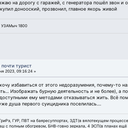
зжаю на дорогу с гаражей, с генератора пошёл звон и 
 купил донооский, прозвонил, главное якорь живой
, УЗАМыч 1800
, почти турист
я 2023, 09:16:24 »
 хочу избавиться от этого недоразумения, почему-то 
ть... Изображать бурную деятельность и не более), а п
доступными ему методами отказываться жить. Всё пом
уже душа первого суицидника поселилась....
эТриРэ, ГУР, ПВТ на баяресуппортах, ЗДТ(в вялотекущем процессе
ш с полным обогревом, БНВ-говно зеркала, 4 ЭСП(в планах ещё 