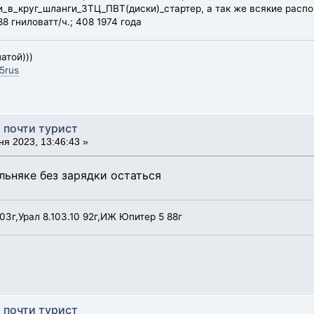
в_круг_шланги_ЗТЦ_ПВТ(диски)_стартер, а так же всякие распор
8 гниловатт/ч.; 408 1974 года
атой)))
5rus
, почти турист
я 2023, 13:46:43 »
льняке без зарядки остаться
03г,Урал 8.103.10 92г,ИЖ Юпитер 5 88г
, почти турист