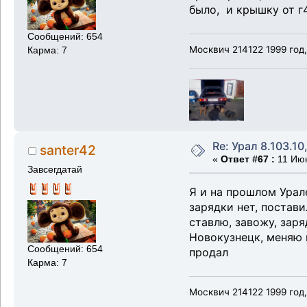
было, и крышку от г
Сообщений: 654
Москвич 214122 1999 год
Карма: 7
Re: Урал 8.103.10
santer42
«
Ответ #67 :
11 Июн
Завсегдатай
Я и на прошлом Урале
зарядки нет, постави
ставлю, завожу, заря
Новокузнецк, меняю г
Сообщений: 654
продал
Карма: 7
Москвич 214122 1999 год