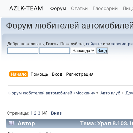
AZLK-TEAM
Форум
Статьи
Глоссарий
Лиц
Форум любителей автомобилей
Добро пожаловать,
Гость
. Пожалуйста,
войдите
или
зарегистри
Начало
Помощь
Вход
Регистрация
Форум любителей автомобилей «Москвич»
»
Авто клуб
»
Дру
Страницы:
1
2
3
[
4
]
Вниз
Автор
Тема: Урал 8.103.1