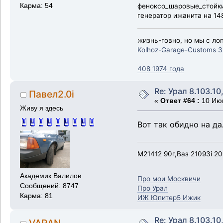
феноксо_шаровые_стойки_
Карма: 54
генератор ижанита на 148
жизнь-говно, но мы с лоп
Kolhoz-Garage-Customs 3
408 1974 года
Re: Урал 8.103.10
Павел2.0i
«
Ответ #64 :
10 Июн
Живу я здесь
Вот так обидно на да
М21412 90г,Ваз 21093i 20
Академик Валилов
Про мои Москвичи
Сообщений: 8747
Про Урал
Карма: 81
ИЖ Юпитер5 Ижик
Re: Урал 8.103.10
VARAN