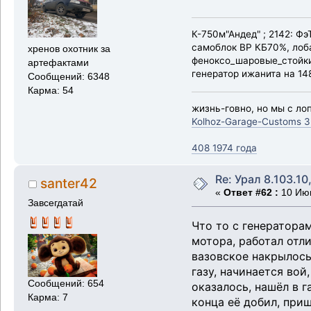
К-750м"Андед" ; 2142: Ф
самоблок ВР КБ70%, лоба
хренов охотник за
феноксо_шаровые_стойки_
артефактами
генератор ижанита на 148
Сообщений: 6348
Карма: 54
жизнь-говно, но мы с лоп
Kolhoz-Garage-Customs 3
408 1974 года
Re: Урал 8.103.10
santer42
«
Ответ #62 :
10 Июн
Завсегдатай
Что то с генераторам
мотора, работал отли
вазовское накрылось,
газу, начинается вой
Сообщений: 654
оказалось, нашёл в г
Карма: 7
конца её добил, приш