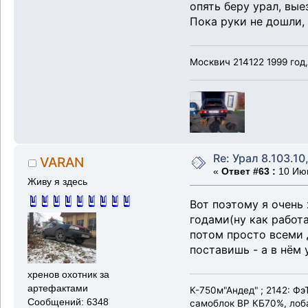
опять беру урал, вые
Пока руки не дошли,
Москвич 214122 1999 год
Re: Урал 8.103.10
VARAN
«
Ответ #63 :
10 Июн
Живу я здесь
Вот поэтому я очень
годами(ну как работа
потом просто всеми 
поставишь - а в нём 
хренов охотник за
артефактами
К-750м"Андед" ; 2142: Ф
Сообщений: 6348
самоблок ВР КБ70%, лоба