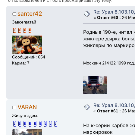
0 Пользователей и 1 Гость просматривают эту тему.
Re: Урал 8.103.10
santer42
«
Ответ #60 :
26 Мая
Завсегдатай
Родные 190-е, читал 
жиклере дырка больше
жиклеры по маркировк
Сообщений: 654
Москвич 214122 1999 год
Карма: 7
Re: Урал 8.103.10
VARAN
«
Ответ #61 :
26 Мая
Живу я здесь
На к-серии карбов ж
маркировок