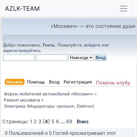
AZLK-TEAM
«Москвич» — это состояние души
Добро пожаловать,
Гость
. Пожалуйста,
войдите
или
зарегистрируйтесь
.
Начало
Помощь
Вход
Регистрация
Помочь клубу
Форум любителей автомобилей «Москвич»
»
Ремонт москвича
»
Электрика
(Модераторы:
opossum
,
Elektron
)
Страницы:
1
2
3
[
4
]
5
6
...
69
Вниз
0 Пользователей и 5 Гостей просматривают этот