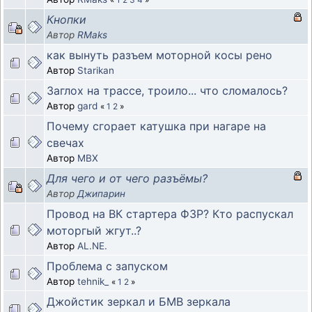
Кнопки
Автор
RMaks
как вынуть разъем моторной косы рено
Автор
Starikan
Заглох на трассе, троило... что сломалось?
Автор
gard
«
1
2
»
Почему сгорает катушка при нагаре на
свечах
Автор
MBX
Для чего и от чего разъёмы?
Автор
Джипарин
Провод на ВК стартера Ф3Р? Кто распускал
моторгый жгут..?
Автор
AL.NE.
Проблема с запуском
Автор
tehnik_
«
1
2
»
Джойстик зеркал и БМВ зеркала