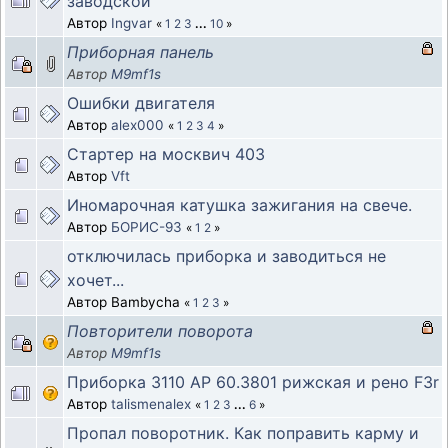
заводской
Автор
Ingvar
«
1
2
3
...
10
»
Приборная панель
Автор
M9mf1s
Ошибки двигателя
Автор
alex000
«
1
2
3
4
»
Стартер на москвич 403
Автор
Vft
Иномарочная катушка зажигания на свече.
Автор
БОРИС-93
«
1
2
»
отключилась приборка и заводиться не
хочет...
Автор Bambycha
«
1
2
3
»
Повторители поворота
Автор
M9mf1s
Приборка 3110 AP 60.3801 рижская и рено F3r
Автор
talismenalex
«
1
2
3
...
6
»
Пропал поворотник. Как поправить карму и