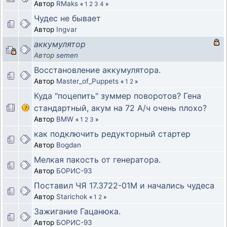
Автор
RMaks
«
1
2
3
4
»
Чудес не бывает
Автор
Ingvar
аккумулятор
Автор
semen
Восстановление аккумулятора.
Автор
Master_of_Puppets
«
1
2
»
Куда "поцепить" зуммер поворотов? Гена
стандартный, акум на 72 А/ч очень плохо?
Автор
BMW
«
1
2
3
»
как подключить редукторный стартер
Автор
Bogdan
Мелкая пакость от генератора.
Автор
БОРИС-93
Поставил ЧЯ 17.3722-01М и начались чудеса
Автор
Starichok
«
1
2
»
Зажигание Гацанюка.
Автор
БОРИС-93