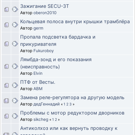
Зажигание SECU-3T
Автор
oberon2010
Кольцевая полоса внутри крышки трамблёра
Автор
germ
Пропала подсветка бардачка и
прикуривателя
Автор
Fukuroboy
Лямбда-зонд и его показания
(неисправность)
Автор
Elvin
ПТФ от Весты.
Автор
ABM
Замена реле-регулятора на другую модель
Автор
дедГеннадий
«
1
2
3
»
Проблемы с мотор редуктором дворников
Автор
sikcheg
«
1
2
»
Антиколхоз или как вернуть проводку к