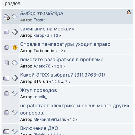
раздел.
Выбор трамблёра
Автор
Frostt
зажигание на москвич
Автор
karpp73
«
1
2
»
Стрелка температуры уходит вправо
Автор Turbonetic
«
1
2
»
помогите разобраться в проблеме.
Автор
Алекс76
«
1
2
3
»
Какой ЭПХХ выбрать? {311.3763-01}
Автор STV_uri
«
1
2
3
...
7
»
Жгут проводов
Автор
tehnik_
не работает электрика и очень много других
вопросов...
Автор
Михаил1991азлк
«
1
2
»
Включение ДХО
Автор
RMaks
«
1
2
3
4
»